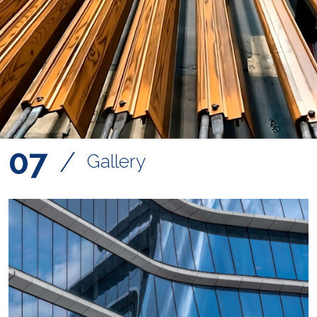
07
/
Gallery